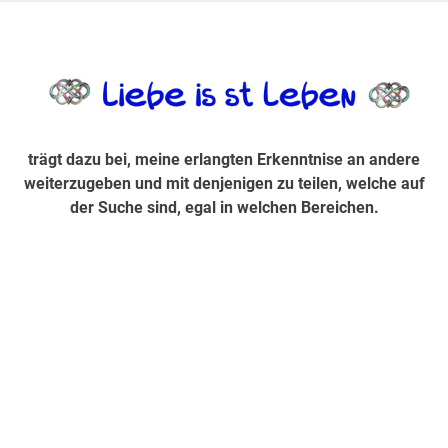
Zum
Inhalt
trägt dazu bei, diese mir erlangte Erkenntnis an andere
LiebeIsstLe
springen
weiterzugeben und mit denjenigen zu teilen, welche auf der
Suche sind, egal in welchen Bereichen.
trägt dazu bei, meine erlangten Erkenntnise an andere
weiterzugeben und mit denjenigen zu teilen, welche auf
der Suche sind, egal in welchen Bereichen.