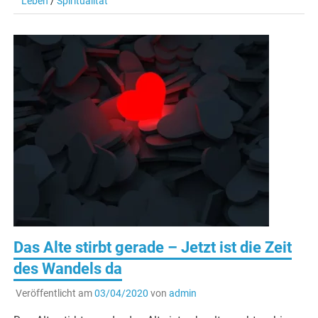
Leben
/
Spiritualität
Das Alte stirbt gerade – Jetzt ist die Zeit
des Wandels da
Veröffentlicht am
03/04/2020
von
admin