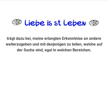
Zum
Inhalt
trägt dazu bei, diese mir erlangte Erkenntnis an andere
LiebeIsstLe
springen
weiterzugeben und mit denjenigen zu teilen, welche auf der
Suche sind, egal in welchen Bereichen.
trägt dazu bei, meine erlangten Erkenntnise an andere
weiterzugeben und mit denjenigen zu teilen, welche auf
der Suche sind, egal in welchen Bereichen.