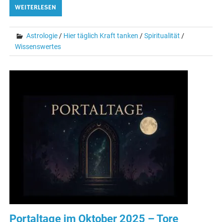
WEITERLESEN
Astrologie
/
Hier täglich Kraft tanken
/
Spiritualität
/
Wissenswertes
Portaltage im Oktober 2025 – Tore