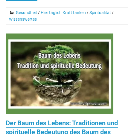
Gesundheit
/
Hier täglich Kraft tanken
/
Spiritualität
/
Wissenswertes
Der Baum des Lebens: Traditionen und
spirituelle Bedeutung des Baum des