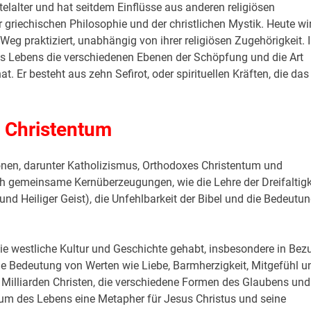
elalter und hat seitdem Einflüsse aus anderen religiösen
griechischen Philosophie und der christlichen Mystik. Heute wi
Weg praktiziert, unabhängig von ihrer religiösen Zugehörigkeit. 
es Lebens die verschiedenen Ebenen der Schöpfung und die Art
 Er besteht aus zehn Sefirot, oder spirituellen Kräften, die das
 Christentum
onen, darunter Katholizismus, Orthodoxes Christentum und
h gemeinsame Kernüberzeugungen, wie die Lehre der Dreifaltigk
 und Heiliger Geist), die Unfehlbarkeit der Bibel und die Bedeutu
ie westliche Kultur und Geschichte gehabt, insbesondere in Bez
die Bedeutung von Werten wie Liebe, Barmherzigkeit, Mitgefühl u
2 Milliarden Christen, die verschiedene Formen des Glaubens und
um des Lebens eine Metapher für Jesus Christus und seine