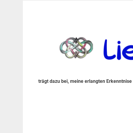
Zum
Inhalt
trägt dazu bei, diese mir erlangte Erkenntnis an
LiebeIsstLeben
springen
trägt dazu bei, meine erlangten Erkenntnise