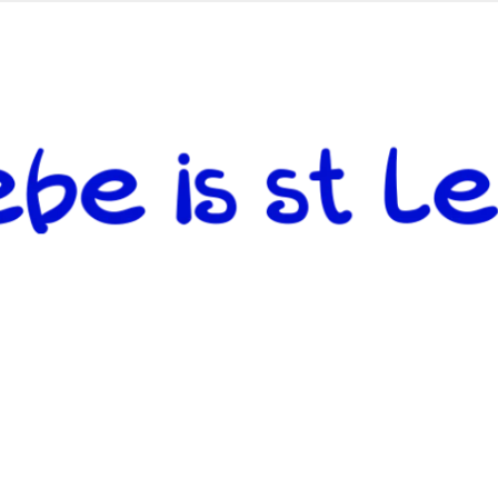
 andere weiterzugeben und mit denjenigen zu teilen, welche auf d