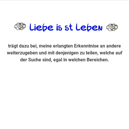
Zum
Inhalt
trägt dazu bei, diese mir erlangte Erkenntnis an andere
LiebeIsstLe
springen
weiterzugeben und mit denjenigen zu teilen, welche auf der
Suche sind, egal in welchen Bereichen.
trägt dazu bei, meine erlangten Erkenntnise an andere
weiterzugeben und mit denjenigen zu teilen, welche auf
der Suche sind, egal in welchen Bereichen.