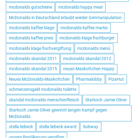
mcdonalds gutscheine
mcdonalds happy meal
McDonalds in Deutschland erlaubt wieder Genmanipulation
mcdonalds kaffee klage
mcdonalds kaffee marke
mcdonalds kaffee preis
mcdonalds klage fischburger
mcdonalds klage fischvergiftung
mcdonalds menü
mcdonalds skandal 2011
mcdonalds skandal 2012
mcdonalds skandal 2015
neues Maskottchen Happy
Neues McDonalds-Maskottchen
Pharmalobby
PizaHut
schmerzensgeld mcdonalds toilette
skandal mcdonalds menschenfleisch
Starkoch Jamie Oliver
Starkoch Jamie Oliver gewinnt langen Kampf gegen
McDonalds
stella liebeck
stella liebeck award
Subway
unsere Bevölkerung vergiften