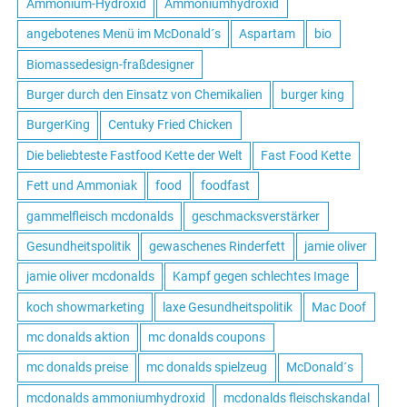
Ammonium-Hydroxid
Ammoniumhydroxid
angebotenes Menü im McDonald´s
Aspartam
bio
Biomassedesign-fraßdesigner
Burger durch den Einsatz von Chemikalien
burger king
BurgerKing
Centuky Fried Chicken
Die beliebteste Fastfood Kette der Welt
Fast Food Kette
Fett und Ammoniak
food
foodfast
gammelfleisch mcdonalds
geschmacksverstärker
Gesundheitspolitik
gewaschenes Rinderfett
jamie oliver
jamie oliver mcdonalds
Kampf gegen schlechtes Image
koch showmarketing
laxe Gesundheitspolitik
Mac Doof
mc donalds aktion
mc donalds coupons
mc donalds preise
mc donalds spielzeug
McDonald´s
mcdonalds ammoniumhydroxid
mcdonalds fleischskandal