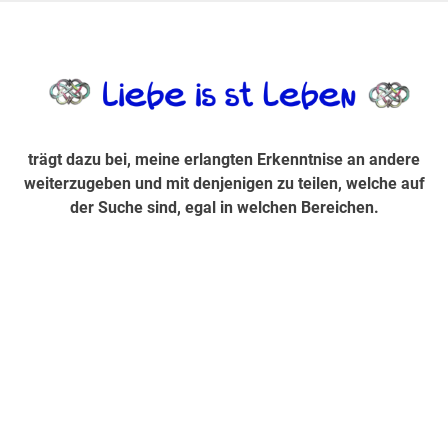
Zum
Inhalt
trägt dazu bei, diese mir erlangte Erkenntnis an andere
LiebeIsstLe
springen
weiterzugeben und mit denjenigen zu teilen, welche auf der
Suche sind, egal in welchen Bereichen.
trägt dazu bei, meine erlangten Erkenntnise an andere
weiterzugeben und mit denjenigen zu teilen, welche auf
der Suche sind, egal in welchen Bereichen.