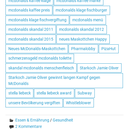
mcdonalds kaffee klage
mcdonalds kaffee marke
mcdonalds kaffee preis
mcdonalds klage fischburger
mcdonalds klage fischvergiftung
mcdonalds menü
mcdonalds skandal 2011
mcdonalds skandal 2012
mcdonalds skandal 2015
neues Maskottchen Happy
Neues McDonalds-Maskottchen
Pharmalobby
PizaHut
schmerzensgeld mcdonalds toilette
skandal mcdonalds menschenfleisch
Starkoch Jamie Oliver
Starkoch Jamie Oliver gewinnt langen Kampf gegen
McDonalds
stella liebeck
stella liebeck award
Subway
unsere Bevölkerung vergiften
Whistleblower
Essen & Ernährung
/
Gesundheit
2 Kommentare