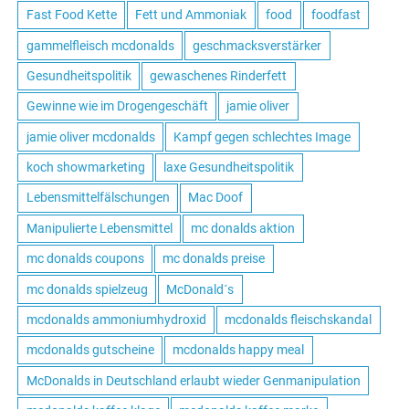
Fast Food Kette
Fett und Ammoniak
food
foodfast
gammelfleisch mcdonalds
geschmacksverstärker
Gesundheitspolitik
gewaschenes Rinderfett
Gewinne wie im Drogengeschäft
jamie oliver
jamie oliver mcdonalds
Kampf gegen schlechtes Image
koch showmarketing
laxe Gesundheitspolitik
Lebensmittelfälschungen
Mac Doof
Manipulierte Lebensmittel
mc donalds aktion
mc donalds coupons
mc donalds preise
mc donalds spielzeug
McDonald´s
mcdonalds ammoniumhydroxid
mcdonalds fleischskandal
mcdonalds gutscheine
mcdonalds happy meal
McDonalds in Deutschland erlaubt wieder Genmanipulation