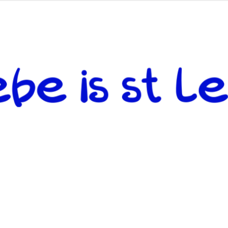
 andere weiterzugeben und mit denjenigen zu teilen, welche auf d