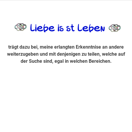
Zum
Inhalt
trägt dazu bei, diese mir erlangte Erkenntnis an andere
LiebeIsstLe
springen
weiterzugeben und mit denjenigen zu teilen, welche auf der
Suche sind, egal in welchen Bereichen.
trägt dazu bei, meine erlangten Erkenntnise an andere
weiterzugeben und mit denjenigen zu teilen, welche auf
der Suche sind, egal in welchen Bereichen.