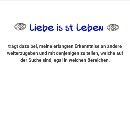
Zum
Inhalt
trägt dazu bei, diese mir erlangte Erkenntnis an andere
LiebeIsstLe
springen
weiterzugeben und mit denjenigen zu teilen, welche auf der
Suche sind, egal in welchen Bereichen.
trägt dazu bei, meine erlangten Erkenntnise an andere
weiterzugeben und mit denjenigen zu teilen, welche auf
der Suche sind, egal in welchen Bereichen.