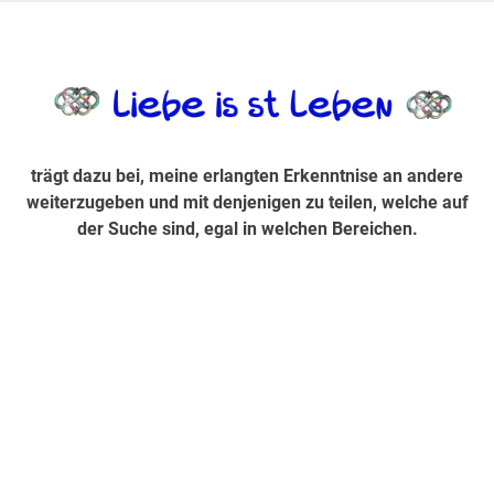
Zum
Inhalt
trägt dazu bei, diese mir erlangte Erkenntnis an andere
LiebeIsstLe
springen
weiterzugeben und mit denjenigen zu teilen, welche auf der
Suche sind, egal in welchen Bereichen.
trägt dazu bei, meine erlangten Erkenntnise an andere
weiterzugeben und mit denjenigen zu teilen, welche auf
der Suche sind, egal in welchen Bereichen.