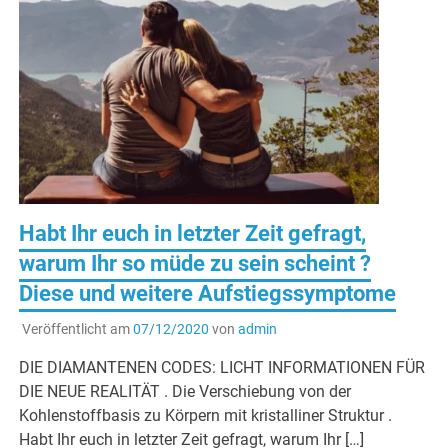
Habt Ihr euch in letzter Zeit gefragt,
warum Ihr so müde zu sein scheint ?
Diese und weitere Aufstiegssymptome
Veröffentlicht am
07/12/2020
von
admin
DIE DIAMANTENEN CODES: LICHT INFORMATIONEN FÜR
DIE NEUE REALITÄT . Die Verschiebung von der
Kohlenstoffbasis zu Körpern mit kristalliner Struktur .
Habt Ihr euch in letzter Zeit gefragt, warum Ihr […]