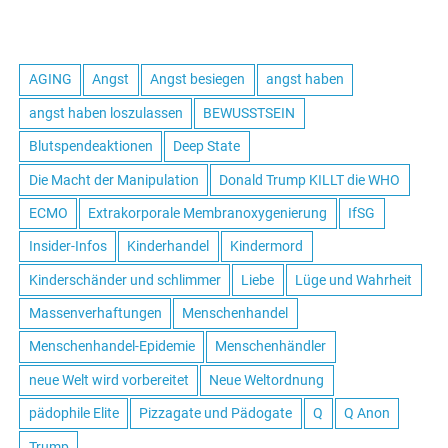
AGING
Angst
Angst besiegen
angst haben
angst haben loszulassen
BEWUSSTSEIN
Blutspendeaktionen
Deep State
Die Macht der Manipulation
Donald Trump KILLT die WHO
ECMO
Extrakorporale Membranoxygenierung
IfSG
Insider-Infos
Kinderhandel
Kindermord
Kinderschänder und schlimmer
Liebe
Lüge und Wahrheit
Massenverhaftungen
Menschenhandel
Menschenhandel-Epidemie
Menschenhändler
neue Welt wird vorbereitet
Neue Weltordnung
pädophile Elite
Pizzagate und Pädogate
Q
Q Anon
Trump