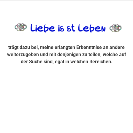
Zum
Inhalt
trägt dazu bei, diese mir erlangte Erkenntnis an andere
LiebeIsstLe
springen
weiterzugeben und mit denjenigen zu teilen, welche auf der
Suche sind, egal in welchen Bereichen.
trägt dazu bei, meine erlangten Erkenntnise an andere
weiterzugeben und mit denjenigen zu teilen, welche auf
der Suche sind, egal in welchen Bereichen.