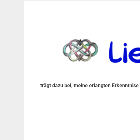
Zum
Inhalt
trägt dazu bei, diese mir erlangte Erkenntnis an
LiebeIsstLeben
springen
trägt dazu bei, meine erlangten Erkenntnise