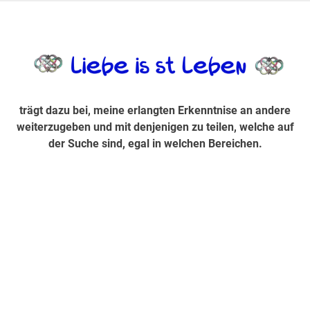
Zum
Inhalt
trägt dazu bei, diese mir erlangte Erkenntnis an andere
LiebeIsstLe
springen
weiterzugeben und mit denjenigen zu teilen, welche auf der
Suche sind, egal in welchen Bereichen.
trägt dazu bei, meine erlangten Erkenntnise an andere
weiterzugeben und mit denjenigen zu teilen, welche auf
der Suche sind, egal in welchen Bereichen.