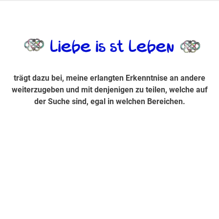
Zum
Inhalt
trägt dazu bei, diese mir erlangte Erkenntnis an andere
LiebeIsstLe
springen
weiterzugeben und mit denjenigen zu teilen, welche auf der
Suche sind, egal in welchen Bereichen.
trägt dazu bei, meine erlangten Erkenntnise an andere
weiterzugeben und mit denjenigen zu teilen, welche auf
der Suche sind, egal in welchen Bereichen.