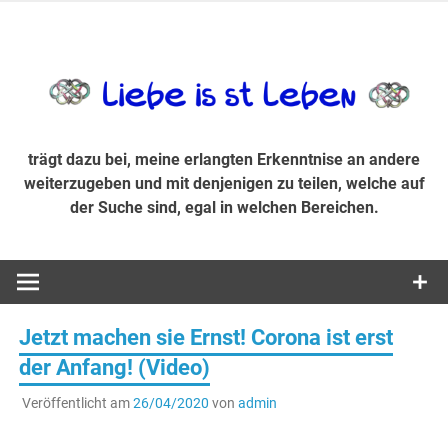
Zum
Inhalt
trägt dazu bei, diese mir erlangte Erkenntnis an andere
LiebeIsstLe
springen
weiterzugeben und mit denjenigen zu teilen, welche auf der
Suche sind, egal in welchen Bereichen.
trägt dazu bei, meine erlangten Erkenntnise an andere
weiterzugeben und mit denjenigen zu teilen, welche auf
der Suche sind, egal in welchen Bereichen.
Jetzt machen sie Ernst! Corona ist erst
der Anfang! (Video)
Veröffentlicht am
26/04/2020
von
admin