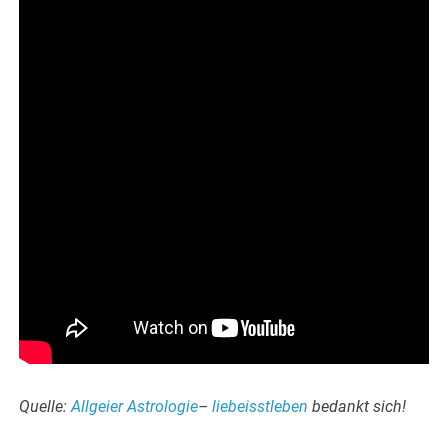
Quelle:
Allgeier Astrologie
–
liebeisstleben
bedankt sich!