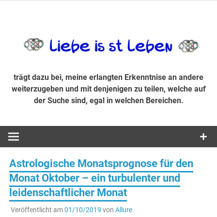
Zum
Inhalt
trägt dazu bei, diese mir erlangte Erkenntnis an andere
LiebeIsstLe
springen
weiterzugeben und mit denjenigen zu teilen, welche auf der
Suche sind, egal in welchen Bereichen.
trägt dazu bei, meine erlangten Erkenntnise an andere
weiterzugeben und mit denjenigen zu teilen, welche auf
der Suche sind, egal in welchen Bereichen.
Astrologische Monatsprognose für den
Monat Oktober – ein turbulenter und
leidenschaftlicher Monat
Veröffentlicht am
01/10/2019
von
Allure