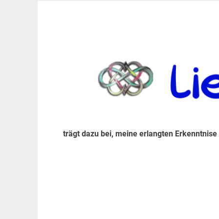
Zum
Inhalt
trägt dazu bei, diese mir erlangte Erkenntnis an
LiebeIsstLeben
springen
trägt dazu bei, meine erlangten Erkenntnise