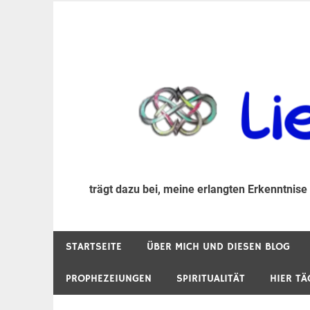
Zum
Inhalt
trägt dazu bei, diese mir erlangte Erkenntnis an
LiebeIsstLeben
springen
trägt dazu bei, meine erlangten Erkenntnise
STARTSEITE
ÜBER MICH UND DIESEN BLOG
PROPHEZEIUNGEN
SPIRITUALITÄT
HIER TÄ