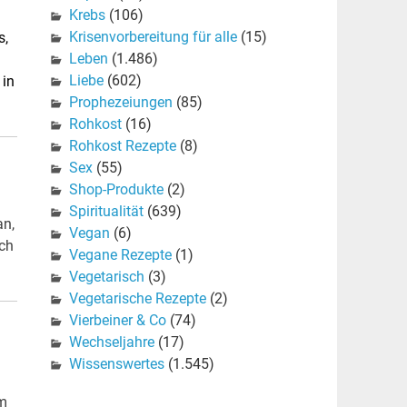
Krebs
(106)
Krisenvorbereitung für alle
(15)
s,
Leben
(1.486)
Liebe
(602)
 in
Prophezeiungen
(85)
Rohkost
(16)
Rohkost Rezepte
(8)
Sex
(55)
Shop-Produkte
(2)
Spiritualität
(639)
an,
Vegan
(6)
och
Vegane Rezepte
(1)
Vegetarisch
(3)
Vegetarische Rezepte
(2)
Vierbeiner & Co
(74)
Wechseljahre
(17)
Wissenswertes
(1.545)
im