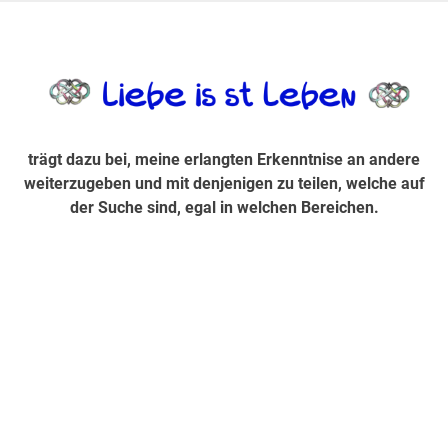
Zum
Inhalt
trägt dazu bei, diese mir erlangte Erkenntnis an andere
LiebeIsstLe
springen
weiterzugeben und mit denjenigen zu teilen, welche auf der
Suche sind, egal in welchen Bereichen.
trägt dazu bei, meine erlangten Erkenntnise an andere
weiterzugeben und mit denjenigen zu teilen, welche auf
der Suche sind, egal in welchen Bereichen.