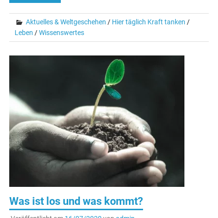
Aktuelles & Weltgeschehen
/
Hier täglich Kraft tanken
/
Leben
/
Wissenswertes
Was ist los und was kommt?