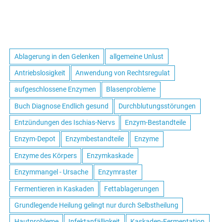
Ablagerung in den Gelenken
allgemeine Unlust
Antriebslosigkeit
Anwendung von Rechtsregulat
aufgeschlossene Enzymen
Blasenprobleme
Buch Diagnose Endlich gesund
Durchblutungsstörungen
Entzündungen des Ischias-Nervs
Enzym-Bestandteile
Enzym-Depot
Enzymbestandteile
Enzyme
Enzyme des Körpers
Enzymkaskade
Enzymmangel - Ursache
Enzymraster
Fermentieren in Kaskaden
Fettablagerungen
Grundlegende Heilung gelingt nur durch Selbstheilung
Hautprobleme
Infektanfälligkeit
Kaskaden-Fermentation