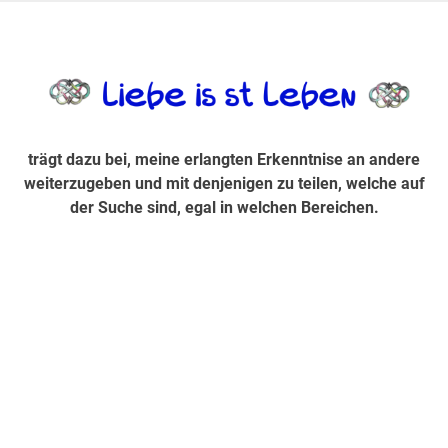
Zum
Inhalt
trägt dazu bei, diese mir erlangte Erkenntnis an andere
LiebeIsstLe
springen
weiterzugeben und mit denjenigen zu teilen, welche auf der
Suche sind, egal in welchen Bereichen.
trägt dazu bei, meine erlangten Erkenntnise an andere
weiterzugeben und mit denjenigen zu teilen, welche auf
der Suche sind, egal in welchen Bereichen.