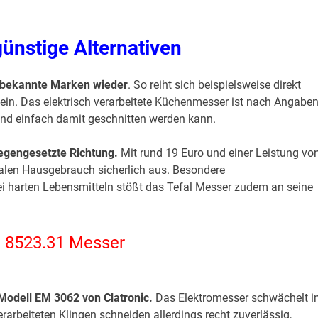
günstige Alternativen
h bekannte Marken wieder
. So reiht sich beispielsweise direkt
ein. Das elektrisch verarbeitete Küchenmesser ist nach Angabe
und einfach damit geschnitten werden kann.
gegengesetzte Richtung.
Mit rund 19 Euro und einer Leistung vo
malen Hausgebrauch sicherlich aus. Besondere
ei harten Lebensmitteln stößt das Tefal Messer zudem an seine
l 8523.31 Messer
e Modell EM 3062 von Clatronic.
Das Elektromesser schwächelt 
rarbeiteten Klingen schneiden allerdings recht zuverlässig,