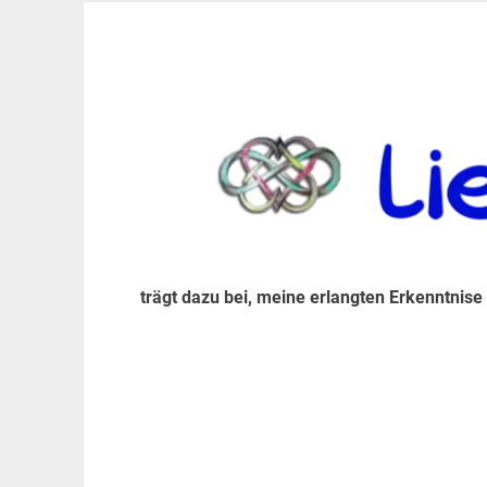
Zum
Inhalt
trägt dazu bei, diese mir erlangte Erkenntnis an
LiebeIsstLeben
springen
trägt dazu bei, meine erlangten Erkenntnise