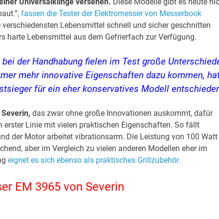
 einer Universalklinge versehen.
Diese Modelle gibt es heute ni
aut.”,
fassen die Tester der Elektromesser von Messerbook
e verschiedensten Lebensmittel schnell und sicher geschnitten
rs harte Lebensmittel aus dem Gefrierfach zur Verfügung.
h bei der Handhabung fielen im Test große Unterschied
mer mehr innovative Eigenschaften dazu kommen, ha
tsieger für ein eher konservatives Modell entschiede
Severin,
das zwar ohne große Innovationen auskommt, dafür
n erster Linie mit vielen praktischen Eigenschaften. So fällt
nd der Motor arbeitet vibrationsarm. Die Leistung von 100 Watt 
ichend, aber im Vergleich zu vielen anderen Modellen eher im
ung
eignet es sich ebenso als praktisches Grillzubehör.
er EM 3965 von Severin