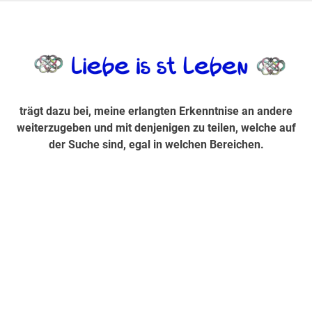
Zum
Inhalt
trägt dazu bei, diese mir erlangte Erkenntnis an andere
LiebeIsstLe
springen
weiterzugeben und mit denjenigen zu teilen, welche auf der
Suche sind, egal in welchen Bereichen.
trägt dazu bei, meine erlangten Erkenntnise an andere
weiterzugeben und mit denjenigen zu teilen, welche auf
der Suche sind, egal in welchen Bereichen.