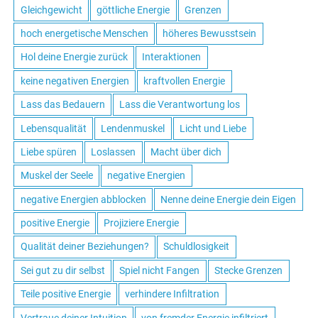
Gleichgewicht
göttliche Energie
Grenzen
hoch energetische Menschen
höheres Bewusstsein
Hol deine Energie zurück
Interaktionen
keine negativen Energien
kraftvollen Energie
Lass das Bedauern
Lass die Verantwortung los
Lebensqualität
Lendenmuskel
Licht und Liebe
Liebe spüren
Loslassen
Macht über dich
Muskel der Seele
negative Energien
negative Energien abblocken
Nenne deine Energie dein Eigen
positive Energie
Projiziere Energie
Qualität deiner Beziehungen?
Schuldlosigkeit
Sei gut zu dir selbst
Spiel nicht Fangen
Stecke Grenzen
Teile positive Energie
verhindere Infiltration
Vertraue deiner Intuition
von fremder Energie infiltriert