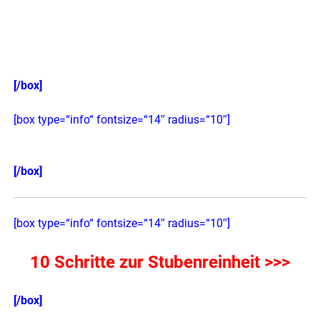
Krankheiten
Ursache, Verlauf, Sinn und Therapiemöglichkeiten aller
gängigen Erkrankungen
erfahren Sie hier >>>
[/box]
[box type=“info“ fontsize=“14″ radius=“10″]
[/box]
[box type=“info“ fontsize=“14″ radius=“10″]
10 Schritte zur Stubenreinheit >>>
[/box]