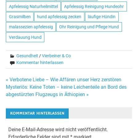
Apfelessig Naturheilmittel
Apfelessig Reinigung Hundeohr
Grasmilben
hund apfelessig zecken
läufige Hündin
malassezien apfelessig
Ohr Reinigung und Pflege Hund
Verdauung Hund
Gesundheit
/
Vierbeiner & Co
Kommentar hinterlassen
« Verbotene Liebe – Wie Affären unser Herz zerstören
Beitrags-
Mysteriös: Keine Toten – keine Leichenteile an Bord des
abgestürzten Flugzeugs in Äthiopien »
Navigation
KOMMENTAR HINTERLASSEN
Deine E-Mail-Adresse wird nicht veröffentlicht.
Erforderliche Felder sind mit
*
markiert