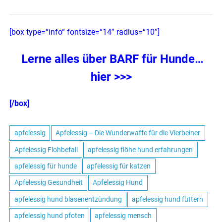
[box type=“info“ fontsize=“14″ radius=“10″]
Lerne alles über BARF für Hunde
…
hier >>>
[/box]
apfelessig
Apfelessig – Die Wunderwaffe für die Vierbeiner
Apfelessig Flohbefall
apfelessig flöhe hund erfahrungen
apfelessig für hunde
apfelessig für katzen
Apfelessig Gesundheit
Apfelessig Hund
apfelessig hund blasenentzündung
apfelessig hund füttern
apfelessig hund pfoten
apfelessig mensch