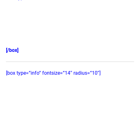
300 Hundekotbeutel
biologisch abbaubar
[/box]
[box type=“info“ fontsize=“14″ radius=“10″]
Mein Haustier spiegelt mich
Mein Haustier ist in Wirklichkeit ein Bote, der mir aus
reiner Liebe immer nur die Wahrheit überbringt.“ Tiere
reagieren nicht nur auf unsere Zuneigung, sondern
agieren auch UNSERE nicht beachteten, negativen
Gedanken, Überzeugungen und Glaubenssätze aus. Und