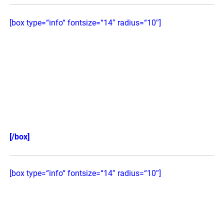
[box type=“info“ fontsize=“14″ radius=“10″]
Das Pfotenhoroskop für den Hund:
Was die Sterne über Ihren Liebling
sagen
[/box]
[box type=“info“ fontsize=“14″ radius=“10″]
Der Hund den du brauchst