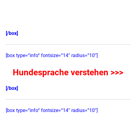
deshalb ist es möglich, vom Verhalten unserer Haustiere
einen Rückschluss auf uns selbst zu ziehen und die wahre
Botschaft zu empfangen.
[/box]
[box type=“info“ fontsize=“14″ radius=“10″]
Hundesprache verstehen >>>
[/box]
[box type=“info“ fontsize=“14″ radius=“10″]
Die seelischen Ursachen der