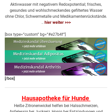
Aktivwasser mit negativem Redoxpotential; frisches,
gesundes und wohlschmeckendes gefiltertes Wasser
ohne Chlor, Schwermetalle und Medikamentenrückstände.
..
hier weiter >>>
[box type=“custom“ bg=“#e27b4f“]
[/box]
Hausapotheke für Hunde
Heiße Zitronenwickel helfen bei Halsschmerzen,
Apfelessig bei Juckreiz, Honig bei Entzündungen und