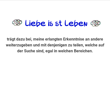
Zum
Inhalt
trägt dazu bei, diese mir erlangte Erkenntnis an andere
LiebeIsstLe
springen
weiterzugeben und mit denjenigen zu teilen, welche auf der
Suche sind, egal in welchen Bereichen.
trägt dazu bei, meine erlangten Erkenntnise an andere
weiterzugeben und mit denjenigen zu teilen, welche auf
der Suche sind, egal in welchen Bereichen.