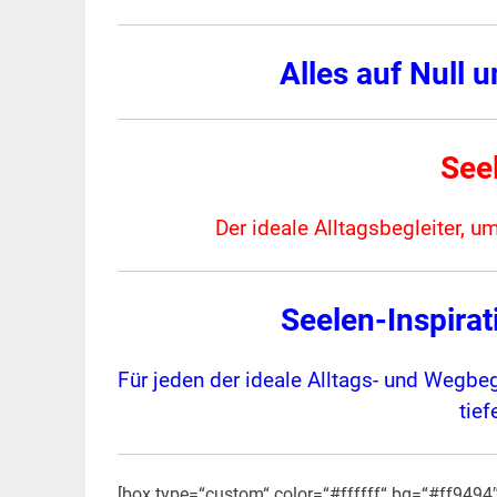
Alles auf Null 
Seel
Der ideale Alltagsbegleiter, u
Seelen-Inspirati
Für jeden der ideale Alltags- und Wegbeg
tie
[box type=“custom“ color=“#ffffff“ bg=“#ff9494