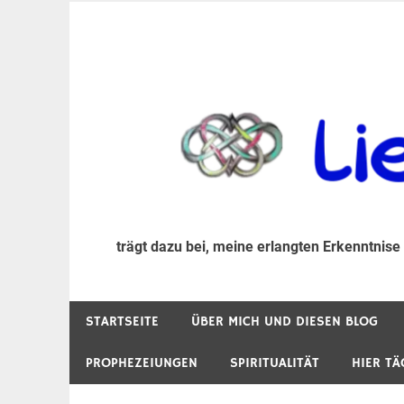
Zum
Inhalt
trägt dazu bei, diese mir erlangte Erkenntnis an
LiebeIsstLeben
springen
trägt dazu bei, meine erlangten Erkenntnise
STARTSEITE
ÜBER MICH UND DIESEN BLOG
PROPHEZEIUNGEN
SPIRITUALITÄT
HIER TÄ