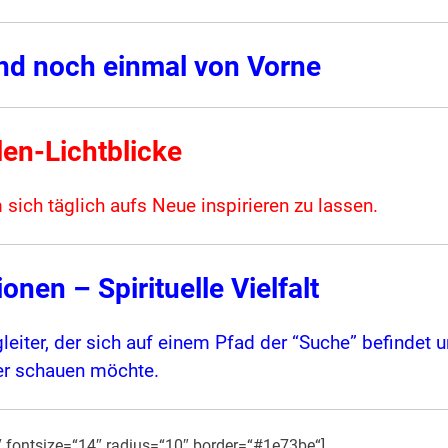
und noch einmal von Vorne
en-Lichtblicke
m sich täglich aufs Neue inspirieren zu lassen.
onen – Spirituelle Vielfalt
leiter, der sich auf einem Pfad der “Suche” befindet 
fer schauen möchte.
″ fontsize=“14″ radius=“10″ border=“#1e73be“]