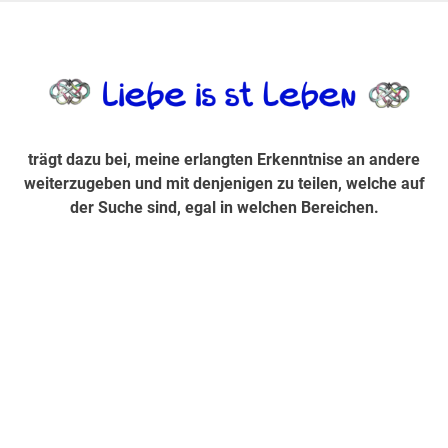
Zum
Inhalt
trägt dazu bei, diese mir erlangte Erkenntnis an andere
LiebeIsstLe
springen
weiterzugeben und mit denjenigen zu teilen, welche auf der
Suche sind, egal in welchen Bereichen.
trägt dazu bei, meine erlangten Erkenntnise an andere
weiterzugeben und mit denjenigen zu teilen, welche auf
der Suche sind, egal in welchen Bereichen.