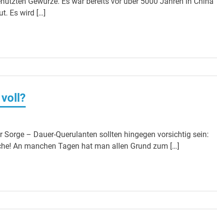
nutzten Gewürze. Es war bereits vor über 5000 Jahren in China
t. Es wird […]
 voll?
r Sorge – Dauer-Querulanten sollten hingegen vorsichtig sein:
he! An manchen Tagen hat man allen Grund zum […]