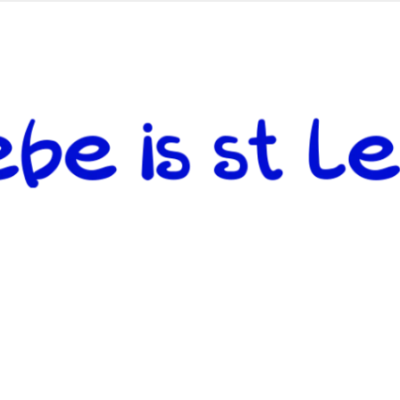
 andere weiterzugeben und mit denjenigen zu teilen, welche auf d