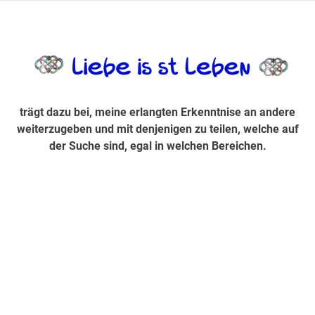
Zum
Inhalt
trägt dazu bei, diese mir erlangte Erkenntnis an andere
LiebeIsstLe
springen
weiterzugeben und mit denjenigen zu teilen, welche auf der
Suche sind, egal in welchen Bereichen.
trägt dazu bei, meine erlangten Erkenntnise an andere
weiterzugeben und mit denjenigen zu teilen, welche auf
der Suche sind, egal in welchen Bereichen.