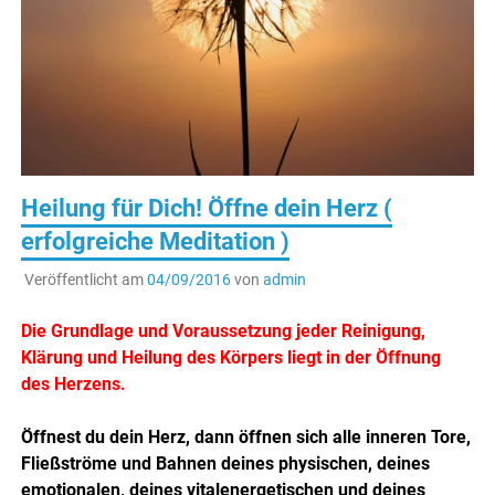
Heilung für Dich! Öffne dein Herz (
erfolgreiche Meditation )
Veröffentlicht am
04/09/2016
von
admin
.
Die Grundlage und Voraussetzung jeder Reinigung,
Klärung und Heilung des Körpers liegt in der Öffnung
des Herzens.
.
Öffnest du dein Herz, dann öffnen sich alle inneren Tore,
Fließströme und Bahnen deines physischen, deines
emotionalen, deines vitalenergetischen und deines