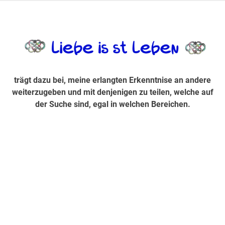
Zum
Inhalt
trägt dazu bei, diese mir erlangte Erkenntnis an andere
LiebeIsstLe
springen
weiterzugeben und mit denjenigen zu teilen, welche auf der
Suche sind, egal in welchen Bereichen.
trägt dazu bei, meine erlangten Erkenntnise an andere
weiterzugeben und mit denjenigen zu teilen, welche auf
der Suche sind, egal in welchen Bereichen.