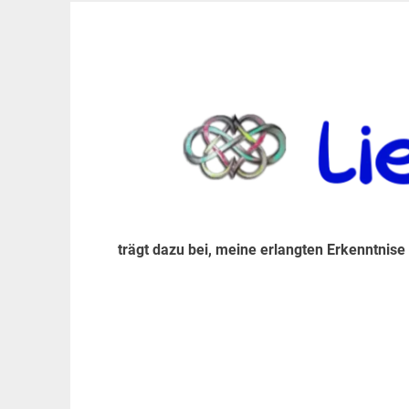
Zum
Inhalt
trägt dazu bei, diese mir erlangte Erkenntnis an
LiebeIsstLeben
springen
trägt dazu bei, meine erlangten Erkenntnise