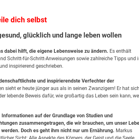
ile dich selbst
gesund, glücklich und lange leben wollen
ns dabei hilft, die eigene Lebensweise zu ändern.
Es enthält
nd Schritt-für-Schritt-Anweisungen sowie zahlreiche Tipps und i
nd inspirierend geschrieben.
denschaftlichste und inspirierendste Verfechter der
n sieht er heute jünger aus als in seinen Zwanzigern! Er hat sic
 der lebende Beweis dafür, wie großartig das Leben sein kann, w
le Informationen auf der Grundlage von Studien und
htungen zusammengetragen, die wir brauchen, um unser Leb
u werden. Doch es geht ihm nicht nur um Ernährung.
Markus
cher Sicht: Alle Aspekte des Körpers, der Geist und die Seele