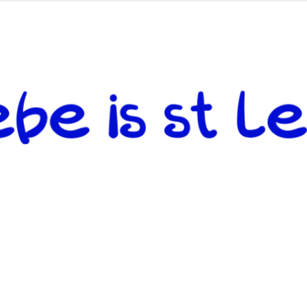
 andere weiterzugeben und mit denjenigen zu teilen, welche auf d