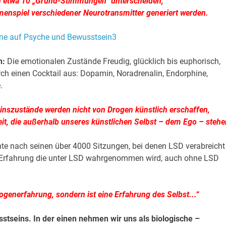
 etwa 10 „Grund-Stimmungen“ unterscheiden,
mmenspiel verschiedener Neurotransmitter generiert werden.
n:
Die emotionalen Zustände Freudig, glücklich bis euphorisch,
 durch einen Cocktail aus: Dopamin, Noradrenalin, Endorphine,
.
nszustände werden nicht von Drogen künstlich erschaffen,
it, die außerhalb unseres künstlichen Selbst – dem Ego – stehe
te nach seinen über 4000 Sitzungen, bei denen LSD verabreicht
de Erfahrung die unter LSD wahrgenommen wird, auch ohne LSD
Drogenerfahrung, sondern ist eine Erfahrung des Selbst..
.“
stseins. In der einen nehmen wir uns als biologische –