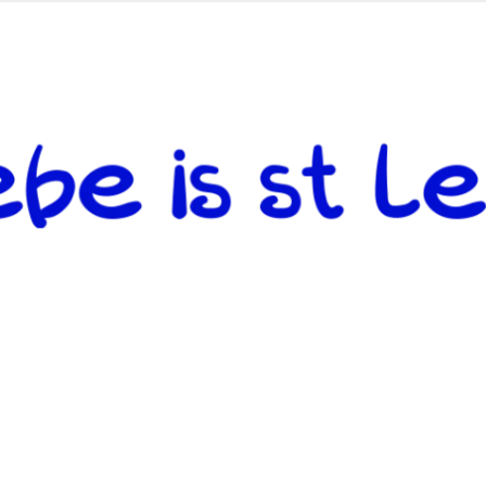
 andere weiterzugeben und mit denjenigen zu teilen, welche auf d