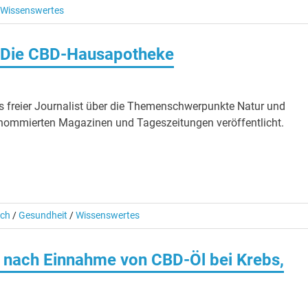
Wissenswertes
 – Die CBD-Hausapotheke
ls freier Journalist über die Themenschwerpunkte Natur und
enommierten Magazinen und Tageszeitungen veröffentlicht.
sch
/
Gesundheit
/
Wissenswertes
e nach Einnahme von CBD-Öl bei Krebs,