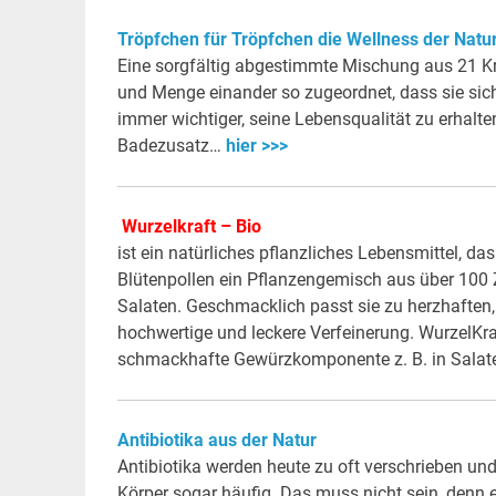
Tröpfchen für Tröpfchen die Wellness der Natu
Eine sorgfältig abgestimmte Mischung aus 21 Krä
und Menge einander so zugeordnet, dass sie sich
immer wichtiger, seine Lebensqualität zu erhalt
Badezusatz…
hier >>>
Wurzelkraft – Bio
ist ein natürliches pflanzliches Lebensmittel, da
Blütenpollen ein Pflanzengemisch aus über 100
Salaten. Geschmacklich passt sie zu herzhaften, 
hochwertige und leckere Verfeinerung. WurzelKra
schmackhafte Gewürzkomponente z. B. in Sala
Antibiotika aus der Natur
Antibiotika werden heute zu oft verschrieben un
Körper sogar häufig. Das muss nicht sein, denn e