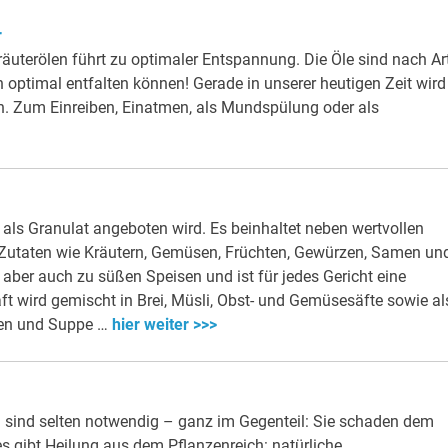
r
uterölen führt zu optimaler Entspannung. Die Öle sind nach Ar
 optimal entfalten können! Gerade in unserer heutigen Zeit wird
en. Zum Einreiben, Einatmen, als Mundspülung oder als
s als Granulat angeboten wird. Es beinhaltet neben wertvollen
 Zutaten wie Kräutern, Gemüsen, Früchten, Gewürzen, Samen un
aber auch zu süßen Speisen und ist für jedes Gericht eine
ft wird gemischt in Brei, Müsli, Obst- und Gemüsesäfte sowie al
ten und Suppe …
hier weiter >>>
d sind selten notwendig – ganz im Gegenteil: Sie schaden dem
s gibt Heilung aus dem Pflanzenreich: natürliche