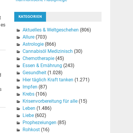
KATEGORIEN
t
 es
Aktuelles & Weltgeschehen
(806)
Allure
(703)
Astrologie
(866)
Cannabisöl Medizinisch
(30)
Chemotherapie
(45)
Essen & Ernährung
(243)
Gesundheit
(1.028)
d
Hier täglich Kraft tanken
(1.271)
Impfen
(87)
s
Krebs
(106)
Krisenvorbereitung für alle
(15)
Leben
(1.486)
Liebe
(602)
Prophezeiungen
(85)
Rohkost
(16)