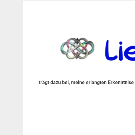
Zum
Inhalt
trägt dazu bei, diese mir erlangte Erkenntnis an
LiebeIsstLeben
springen
trägt dazu bei, meine erlangten Erkenntnise