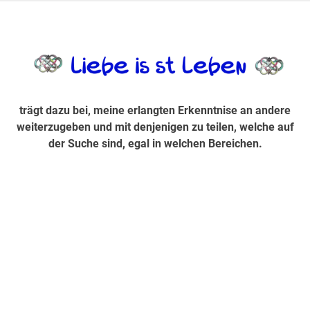
Zum
Inhalt
trägt dazu bei, diese mir erlangte Erkenntnis an andere
LiebeIsstLe
springen
weiterzugeben und mit denjenigen zu teilen, welche auf der
Suche sind, egal in welchen Bereichen.
trägt dazu bei, meine erlangten Erkenntnise an andere
weiterzugeben und mit denjenigen zu teilen, welche auf
der Suche sind, egal in welchen Bereichen.