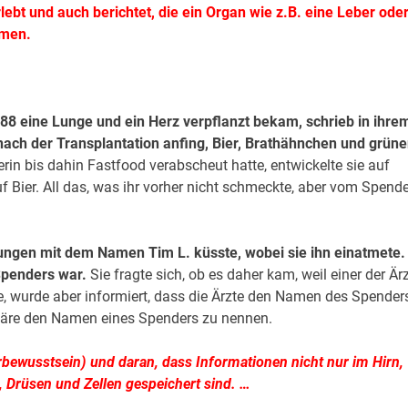
bt und auch berichtet, die ein Organ wie z.B. eine Leber ode
amen.
988 eine Lunge und ein Herz verpflanzt bekam, schrieb in ihre
nach der Transplantation anfing, Bier, Brathähnchen und grün
in bis dahin Fastfood verabscheut hatte, entwickelte sie auf
 Bier. All das, was ihr vorher nicht schmeckte, aber vom Spende
Jungen mit dem Namen Tim L. küsste, wobei sie ihn einatmete.
Spenders war.
Sie fragte sich, ob es daher kam, weil einer der Är
 wurde aber informiert, dass die Ärzte den Namen des Spender
 wäre den Namen eines Spenders zu nennen.
erbewusstsein) und daran, dass Informationen nicht nur im Hirn,
 Drüsen und Zellen gespeichert sind. …