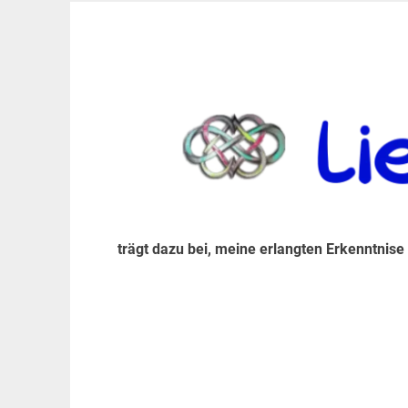
Zum
Inhalt
trägt dazu bei, diese mir erlangte Erkenntnis an
LiebeIsstLeben
springen
trägt dazu bei, meine erlangten Erkenntnise