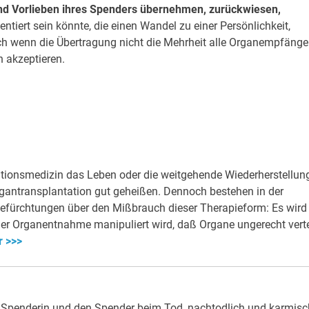
nd Vorlieben ihres Spenders übernehmen, zurückwiesen,
tiert sein könnte, die einen Wandel zu einer Persönlichkeit,
ch wenn die Übertragung nicht die Mehrheit alle Organempfänge
h akzeptieren.
tionsmedizin das Leben oder die weitgehende Wiederherstellun
 Organtransplantation gut geheißen. Dennoch bestehen in der
e Befürchtungen über den Mißbrauch dieser Therapieform: Es wird
er Organentnahme manipuliert wird, daß Organe ungerecht verte
r >>>
Spenderin und den Spender beim Tod, nachtodlich und karmisc