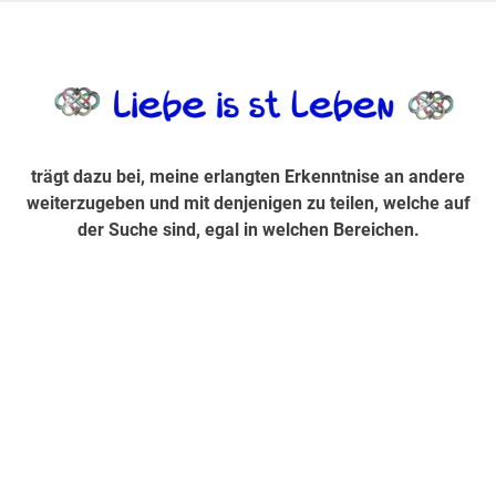
Zum
Inhalt
trägt dazu bei, diese mir erlangte Erkenntnis an andere
LiebeIsstLe
springen
weiterzugeben und mit denjenigen zu teilen, welche auf der
Suche sind, egal in welchen Bereichen.
trägt dazu bei, meine erlangten Erkenntnise an andere
weiterzugeben und mit denjenigen zu teilen, welche auf
der Suche sind, egal in welchen Bereichen.