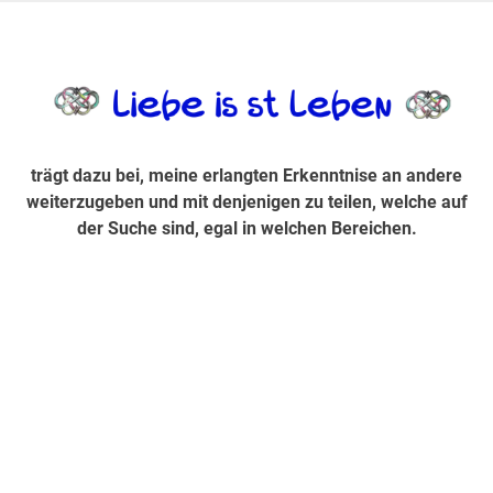
Zum
Inhalt
trägt dazu bei, diese mir erlangte Erkenntnis an andere
LiebeIsstLe
springen
weiterzugeben und mit denjenigen zu teilen, welche auf der
Suche sind, egal in welchen Bereichen.
trägt dazu bei, meine erlangten Erkenntnise an andere
weiterzugeben und mit denjenigen zu teilen, welche auf
der Suche sind, egal in welchen Bereichen.