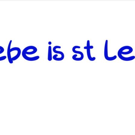
 andere weiterzugeben und mit denjenigen zu teilen, welche auf d