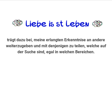
Zum
Inhalt
trägt dazu bei, diese mir erlangte Erkenntnis an andere
LiebeIsstLe
springen
weiterzugeben und mit denjenigen zu teilen, welche auf der
Suche sind, egal in welchen Bereichen.
trägt dazu bei, meine erlangten Erkenntnise an andere
weiterzugeben und mit denjenigen zu teilen, welche auf
der Suche sind, egal in welchen Bereichen.