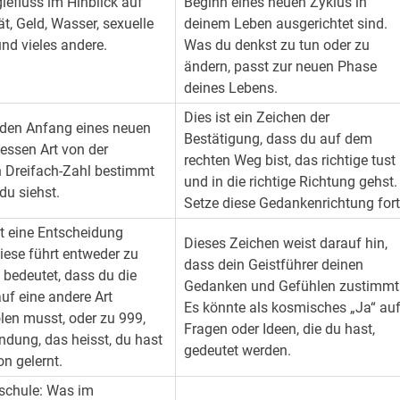
giefluss im Hinblick auf
Beginn eines neuen Zyklus in
tät, Geld, Wasser, sexuelle
deinem Leben ausgerichtet sind.
und vieles andere.
Was du denkst zu tun oder zu
ändern, passt zur neuen Phase
deines Lebens.
Dies ist ein Zeichen der
 den Anfang eines neuen
Bestätigung, dass du auf dem
dessen Art von der
rechten Weg bist, das richtige tust
 Dreifach-Zahl bestimmt
und in die richtige Richtung gehst.
 du siehst.
Setze diese Gedankenrichtung fort
 eine Entscheidung
Dieses Zeichen weist darauf hin,
diese führt entweder zu
dass dein Geistführer deinen
 bedeutet, dass du die
Gedanken und Gefühlen zustimmt
auf eine andere Art
Es könnte als kosmisches „Ja“ au
len musst, oder zu 999,
Fragen oder Ideen, die du hast,
endung, das heisst, du hast
gedeutet werden.
on gelernt.
schule: Was im