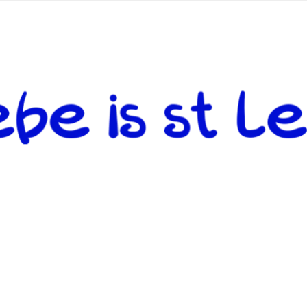
 andere weiterzugeben und mit denjenigen zu teilen, welche auf d