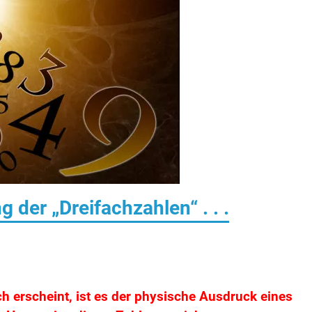
der „Dreifachzahlen“ . . .
h erscheint, ist es der physische Ausdruck eines