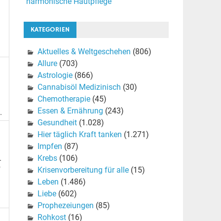
harmonische Hautpflege
KATEGORIEN
Aktuelles & Weltgeschehen
(806)
Allure
(703)
Astrologie
(866)
Cannabisöl Medizinisch
(30)
Chemotherapie
(45)
Essen & Ernährung
(243)
.
Gesundheit
(1.028)
Hier täglich Kraft tanken
(1.271)
Impfen
(87)
Krebs
(106)
.
Krisenvorbereitung für alle
(15)
f
Leben
(1.486)
Liebe
(602)
Prophezeiungen
(85)
Rohkost
(16)