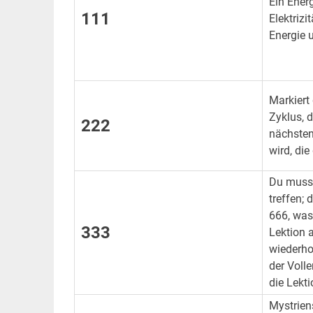
Ein Ener
111
Elektrizi
Energie 
Markiert
Zyklus, 
222
nächsten
wird, die
Du musst
treffen; 
666, was
333
Lektion 
wiederho
der Voll
die Lekti
Mystrien