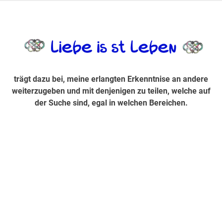
Zum
Inhalt
trägt dazu bei, diese mir erlangte Erkenntnis an andere
LiebeIsstLe
springen
weiterzugeben und mit denjenigen zu teilen, welche auf der
Suche sind, egal in welchen Bereichen.
trägt dazu bei, meine erlangten Erkenntnise an andere
weiterzugeben und mit denjenigen zu teilen, welche auf
der Suche sind, egal in welchen Bereichen.