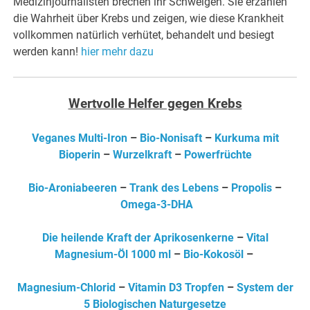
Medizinjournalisten brechen ihr Schweigen. Sie erzählen
die Wahrheit über Krebs und zeigen, wie diese Krankheit
vollkommen natürlich verhütet, behandelt und besiegt
werden kann!
hier mehr dazu
Wertvolle Helfer gegen Krebs
Veganes Multi-Iron
–
Bio-Nonisaft
–
Kurkuma mit
Bioperin
–
Wurzelkraft
–
Powerfrüchte
Bio-Aroniabeeren
–
Trank des Lebens
–
Propolis
–
Omega-3-DHA
Die heilende Kraft der Aprikosenkerne
–
Vital
Magnesium-Öl 1000 ml
–
Bio-Kokosöl
–
Magnesium-Chlorid
–
Vitamin D3 Tropfen
–
System der
5 Biologischen Naturgesetze