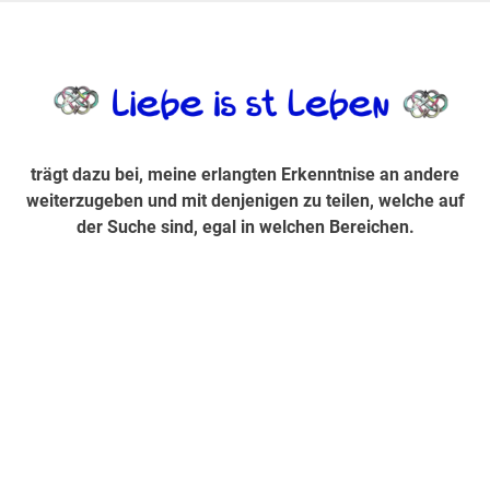
Zum
Inhalt
trägt dazu bei, diese mir erlangte Erkenntnis an andere
LiebeIsstLe
springen
weiterzugeben und mit denjenigen zu teilen, welche auf der
Suche sind, egal in welchen Bereichen.
trägt dazu bei, meine erlangten Erkenntnise an andere
weiterzugeben und mit denjenigen zu teilen, welche auf
der Suche sind, egal in welchen Bereichen.