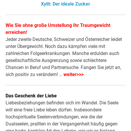
Xylit: Der ideale Zucker
Wie Sie ohne große Umstellung Ihr Traumgewicht
erreichen!
Jeder zweite Deutsche, Schweizer und Österreicher leidet
unter Übergewicht. Noch dazu kämpfen viele mit
zahlreichen Folgeerkrankungen. Manche erdulden auch
gesellschaftliche Ausgrenzung sowie schlechtere
Chancen in Beruf und Partnersuche. Fangen Sie jetzt an,
sich positiv zu verändern! …
weiter>>>
Das Geschenk der Liebe
Liebesbeziehungen befinden sich im Wandel. Die Seele
will eine freie Liebe leben dürfen. Insbesondere
hochspirituelle Seelenverbindungen, wie die der
Dualseelen, prallten in der Vergangenheit häufig gegen
eine harte, konträre Art des Lebens, wie wir es bislang