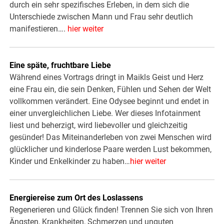
durch ein sehr spezifisches Erleben, in dem sich die
Unterschiede zwischen Mann und Frau sehr deutlich
manifestieren….
hier weiter
Eine späte, fruchtbare Liebe
Während eines Vortrags dringt in Maikls Geist und Herz
eine Frau ein, die sein Denken, Fühlen und Sehen der Welt
vollkommen verändert. Eine Odysee beginnt und endet in
einer unvergleichlichen Liebe. Wer dieses Infotainment
liest und beherzigt, wird liebevoller und gleichzeitig
gesünder! Das Miteinanderleben von zwei Menschen wird
glücklicher und kinderlose Paare werden Lust bekommen,
Kinder und Enkelkinder zu haben…
hier weiter
Energiereise zum Ort des Loslassens
Regenerieren und Glück finden! Trennen Sie sich von Ihren
Ängsten, Krankheiten, Schmerzen und unguten