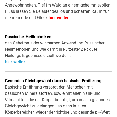
Angewohnheiten. Tief im Wald an einem geheimnisvollen
Fluss lassen Sie Belastendes los und schaffen Raum für
mehr Freude und Glück
hier weiter
Russische-Heiltechniken
das Geheimnis der wirksamen Anwendung Russischer
Heilmethoden und wie damit in kürzester Zeit gute
Heilungs-Ergebnisse erzielt werden…
hier weiter
Gesundes Gleichgewicht durch basische Ernährung
Basische Ernährung versorgt den Menschen mit
basischen Mineralstoffen, sowie mit allen Nähr- und
Vitalstoffen, die der Körper benötigt, um in sein gesundes
Gleichgewicht zu gelangen. so dass in allen
Körperbereichen wieder der richtige und gesunde pH-Wert