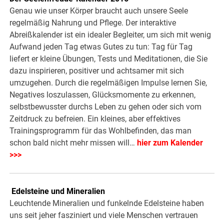
Genau wie unser Körper braucht auch unsere Seele
regelmäßig Nahrung und Pflege. Der interaktive
Abreißkalender ist ein idealer Begleiter, um sich mit wenig
Aufwand jeden Tag etwas Gutes zu tun: Tag für Tag
liefert er kleine Übungen, Tests und Meditationen, die Sie
dazu inspirieren, positiver und achtsamer mit sich
umzugehen. Durch die regelmäßigen Impulse lernen Sie,
Negatives loszulassen, Glücksmomente zu erkennen,
selbstbewusster durchs Leben zu gehen oder sich vom
Zeitdruck zu befreien. Ein kleines, aber effektives
Trainingsprogramm für das Wohlbefinden, das man
schon bald nicht mehr missen will…
hier zum Kalender
>>>
.
Edelsteine und Mineralien
Leuchtende Mineralien und funkelnde Edelsteine haben
uns seit jeher fasziniert und viele Menschen vertrauen