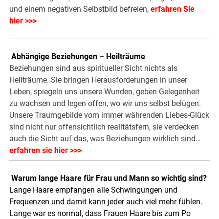
und einem negativen Selbstbild befreien,
erfahren Sie
hier >>>
Abhängige Beziehungen – Heilträume
Beziehungen sind aus spiritueller Sicht nichts als
Heilträume. Sie bringen Herausforderungen in unser
Leben, spiegeln uns unsere Wunden, geben Gelegenheit
zu wachsen und legen offen, wo wir uns selbst belügen.
Unsere Traumgebilde vom immer währenden Liebes-Glück
sind nicht nur offensichtlich realitätsfern, sie verdecken
auch die Sicht auf das, was Beziehungen wirklich sind…
erfahren sie hier >>>
Warum lange Haare für Frau und Mann so wichtig sind?
Lange Haare empfangen alle Schwingungen und
Frequenzen und damit kann jeder auch viel mehr fühlen.
Lange war es normal, dass Frauen Haare bis zum Po