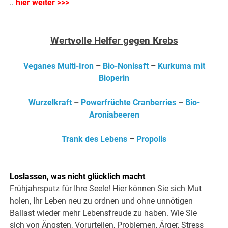
..
hier weiter >>>
Wertvolle Helfer gegen Krebs
Veganes Multi-Iron
–
Bio-Nonisaft
–
Kurkuma mit
Bioperin
Wurzelkraft
–
Powerfrüchte Cranberries
–
Bio-
Aroniabeeren
Trank des Lebens
–
Propolis
Loslassen, was nicht glücklich macht
Frühjahrsputz für Ihre Seele! Hier können Sie sich Mut
holen, Ihr Leben neu zu ordnen und ohne unnötigen
Ballast wieder mehr Lebensfreude zu haben. Wie Sie
sich von Ängsten, Vorurteilen, Problemen, Ärger, Stress