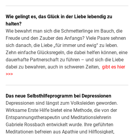
Wie gelingt es, das Glück in der Liebe lebendig zu
halten?
Wie bewahrt man sich die Schmetterlinge im Bauch, die
Freude und den Zauber des Anfangs? Viele Paare sehnen
sich danach, die Liebe „für immer und ewig“ zu leben.
Zehn einfache Glücksregeln, die dabei helfen können, eine
dauerhafte Partnerschaft zu führen – und sich die Liebe
dabei zu bewahren, auch in schweren Zeiten,
gibt es hier
>>>
Das neue Selbsthilfeprogramm bei Depressionen
Depressionen sind längst zum Volksleiden geworden.
Wirksame Erste Hilfe bietet eine Methode, die von der
Entspannungstherapeutin und Meditationslehrerin
Gabriele Rossbach entwickelt wurde. Ihre geführten
Meditationen befreien aus Apathie und Hilflosigkeit,