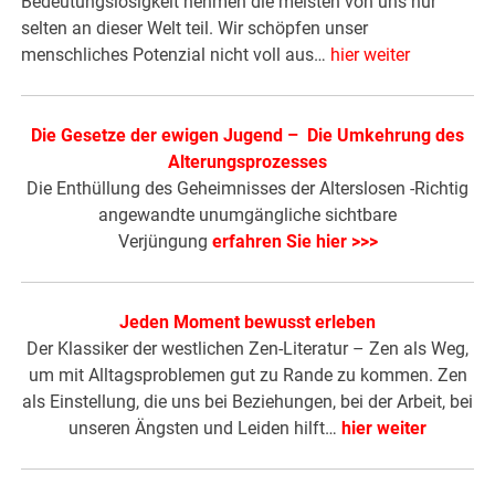
Bedeutungslosigkeit nehmen die meisten von uns nur
selten an dieser Welt teil. Wir schöpfen unser
menschliches Potenzial nicht voll aus…
hier weiter
Die Gesetze der ewigen Jugend – Die Umkehrung des
Alterungsprozesses
Die Enthüllung des Geheimnisses der Alterslosen -Richtig
angewandte unumgängliche sichtbare
Verjüngung
erfahren Sie hier >>>
Jeden Moment bewusst erleben
Der Klassiker der westlichen Zen-Literatur – Zen als Weg,
um mit Alltagsproblemen gut zu Rande zu kommen. Zen
als Einstellung, die uns bei Beziehungen, bei der Arbeit, bei
unseren Ängsten und Leiden hilft…
hier weiter