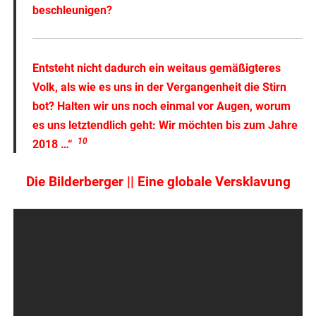
beschleunigen?
Entsteht nicht dadurch ein weitaus gemäßigteres
Volk, als wie es uns in der Vergangenheit die Stirn
bot? Halten wir uns noch einmal vor Augen, worum
es uns letztendlich geht: Wir möchten bis zum Jahre
10
2018 …“
Die Bilderberger || Eine globale Versklavung