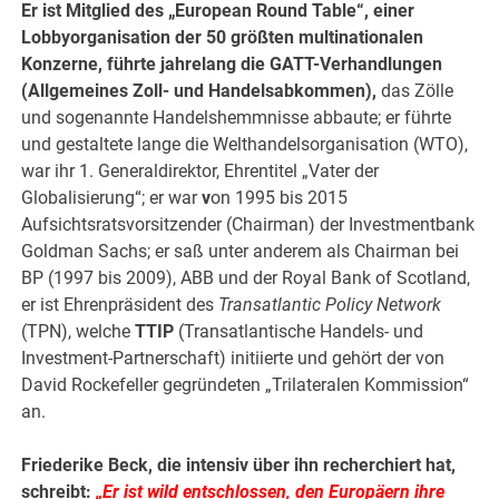
Er ist Mitglied des „European Round Table“, einer
Lobbyorganisation der 50 größten multinationalen
Konzerne, führte jahrelang die GATT-Verhandlungen
(Allgemeines Zoll- und Handelsabkommen),
das Zölle
und sogenannte Handelshemmnisse abbaute; er führte
und gestaltete lange die Welthandelsorganisation (WTO),
war ihr 1. Generaldirektor, Ehrentitel „Vater der
Globalisierung“; er war
v
on 1995 bis 2015
Aufsichtsratsvorsitzender (Chairman) der Investmentbank
Goldman Sachs; er saß unter anderem als Chairman bei
BP (1997 bis 2009), ABB und der Royal Bank of Scotland,
er ist Ehrenpräsident des
Transatlantic Policy Network
(TPN), welche
TTIP
(Transatlantische Handels- und
Investment-Partnerschaft) initiierte und gehört der von
David Rockefeller gegründeten „Trilateralen Kommission“
an.
Friederike Beck, die intensiv über ihn recherchiert hat,
schreibt:
„Er ist wild entschlossen, den Europäern ihre