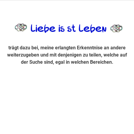
Zum
Inhalt
trägt dazu bei, diese mir erlangte Erkenntnis an andere
LiebeIsstLe
springen
weiterzugeben und mit denjenigen zu teilen, welche auf der
Suche sind, egal in welchen Bereichen.
trägt dazu bei, meine erlangten Erkenntnise an andere
weiterzugeben und mit denjenigen zu teilen, welche auf
der Suche sind, egal in welchen Bereichen.