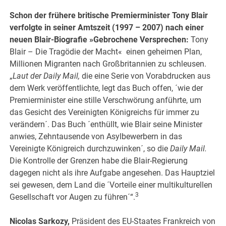
Schon der frühere britische Premierminister Tony Blair
verfolgte in seiner Amtszeit (1997 – 2007) nach einer
neuen Blair-Biografie »Gebrochene Versprechen:
Tony
Blair – Die Tragödie der Macht« einen geheimen Plan,
Millionen Migranten nach Großbritannien zu schleusen.
„
Laut der
Daily Mail,
die eine Serie von Vorabdrucken aus
dem Werk veröffentlichte, legt das Buch offen, ´wie der
Premierminister eine stille Verschwörung anführte, um
das Gesicht des Vereinigten Königreichs für immer zu
verändern´. Das Buch ´enthüllt, wie Blair seine Minister
anwies, Zehntausende von Asylbewerbern in das
Vereinigte Königreich durchzuwinken´, so die
Daily Mail.
Die Kontrolle der Grenzen habe die Blair-Regierung
dagegen nicht als ihre Aufgabe angesehen. Das Hauptziel
sei gewesen, dem Land die ´Vorteile einer multikulturellen
3
Gesellschaft vor Augen zu führen´“.
Nicolas Sarkozy,
Präsident des EU-Staates Frankreich von