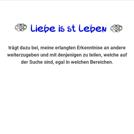
Zum
Inhalt
trägt dazu bei, diese mir erlangte Erkenntnis an andere
LiebeIsstLe
springen
weiterzugeben und mit denjenigen zu teilen, welche auf der
Suche sind, egal in welchen Bereichen.
trägt dazu bei, meine erlangten Erkenntnise an andere
weiterzugeben und mit denjenigen zu teilen, welche auf
der Suche sind, egal in welchen Bereichen.