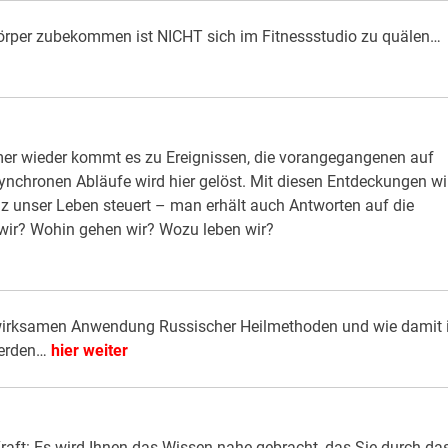
örper zubekommen ist NICHT sich im Fitnessstudio zu quälen…
mmer wieder kommt es zu Ereignissen, die vorangegangenen auf
synchronen Abläufe wird hier gelöst. Mit diesen Entdeckungen wi
genz unser Leben steuert – man erhält auch Antworten auf die
wir? Wohin gehen wir? Wozu leben wir?
wirksamen Anwendung Russischer Heilmethoden und wie damit 
 werden…
hier weiter
aft: Es wird Ihnen das Wissen nahe gebracht, das Sie durch da