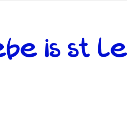
 andere weiterzugeben und mit denjenigen zu teilen, welche auf d